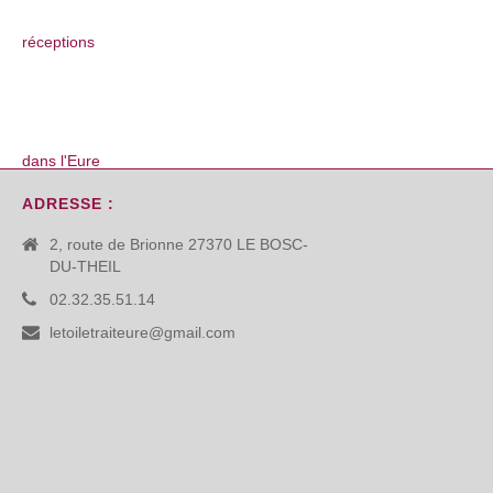
ADRESSE :
2, route de Brionne 27370 LE BOSC-
DU-THEIL
02.32.35.51.14
letoiletraiteure@gmail.com